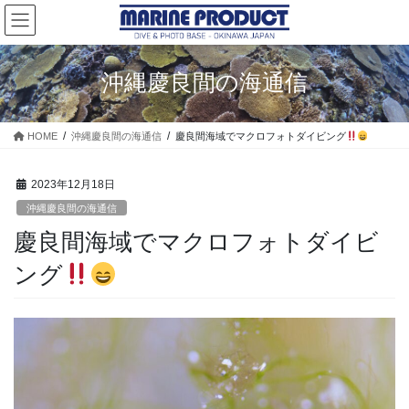
コ
ナ
ン
ビ
テ
ゲ
ン
ー
沖縄慶良間の海通信
ツ
シ
に
ョ
移
ン
HOME
沖縄慶良間の海通信
慶良間海域でマクロフォトダイビング
動
に
移
動
2023年12月18日
沖縄慶良間の海通信
慶良間海域でマクロフォトダイビ
ング