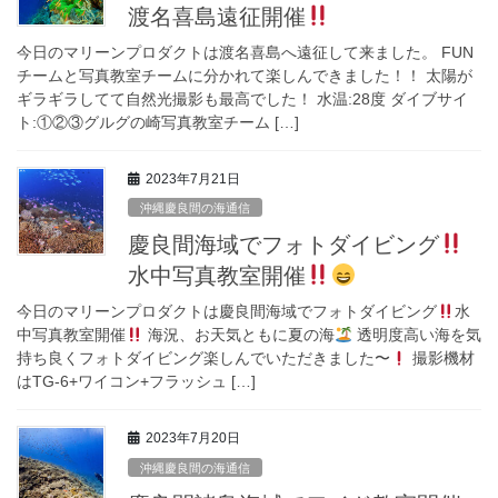
渡名喜島遠征開催
今日のマリーンプロダクトは渡名喜島へ遠征して来ました。 FUN
チームと写真教室チームに分かれて楽しんできました！！ 太陽が
ギラギラしてて自然光撮影も最高でした！ 水温:28度 ダイブサイ
ト:①②③グルグの崎写真教室チーム […]
2023年7月21日
沖縄慶良間の海通信
慶良間海域でフォトダイビング
水中写真教室開催
今日のマリーンプロダクトは慶良間海域でフォトダイビング
水
中写真教室開催
海況、お天気ともに夏の海
透明度高い海を気
持ち良くフォトダイビング楽しんでいただきました〜
撮影機材
はTG-6+ワイコン+フラッシュ […]
2023年7月20日
沖縄慶良間の海通信