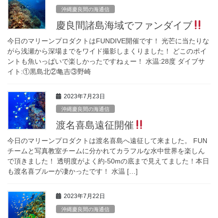
沖縄慶良間の海通信
慶良間諸島海域でファンダイブ
今日のマリーンプロダクトはFUNDIVE開催です！ 光芒に当たりな
がら浅瀬から深場までをワイド撮影しまくりました！ どこのポイ
ントも魚いっぱいで楽しかったですねぇー！ 水温:28度 ダイブサ
イト:①黒島北②亀吉③野崎
2023年7月23日
沖縄慶良間の海通信
渡名喜島遠征開催
今日のマリーンプロダクトは渡名喜島へ遠征して来ました。 FUN
チームと写真教室チームに分かれてカラフルな水中世界を楽しん
で頂きました！ 透明度がよく約-50mの底まで見えてました！本日
も渡名喜ブルーが凄かったです！ 水温 […]
2023年7月22日
沖縄慶良間の海通信