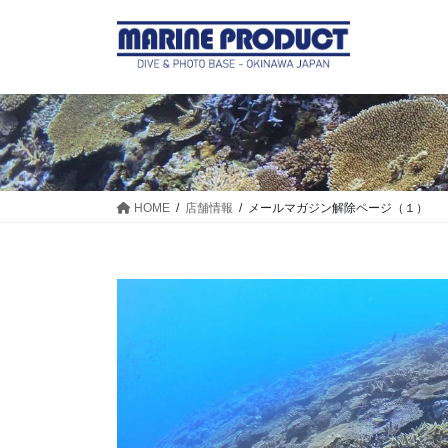
コ
ナ
ン
ビ
テ
ゲ
ン
ー
ツ
シ
に
ョ
移
ン
動
に
移
HOME
店舗情報
メールマガジン解除ページ（１）
動