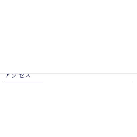
最大35人/24人乗りの大型クルーザー
トイレ・更衣スペース完備
景色を楽しめる2階デッキあり
器材準備も広々できるダイビング船
アクセス