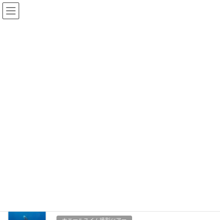
コ
ナ
ン
ビ
テ
ゲ
ン
ー
2025年2月
ツ
シ
に
ョ
移
ン
HOME
2025年2月
動
に
移
動
2025年2月28日
ホエールスイム撮影ツアー
ホエールスイム
ホエールスイム34日目
本日は3郡の親子+エスコートと大人5頭
に遭遇しました！ 午前中は親子+エスコートと出会えスイムも出来
ました！真下近くで通過を観察！迫力が凄かったです。 写真左側
にチラッとエスコートも！ 午後も […]
2025年2月27日
ホエールスイム撮影ツアー