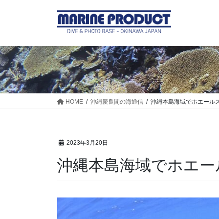
コ
ナ
ン
ビ
テ
ゲ
ン
ー
ツ
シ
に
ョ
移
ン
動
に
移
HOME
沖縄慶良間の海通信
沖縄本島海域でホエール
動
2023年3月20日
沖縄本島海域でホエー