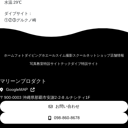
水温:29℃
ダイブサイト：
①②③グルクノ崎
ホーム
フォトダイビング
ホエールスイム撮影
スクール
ネットショップ
店舗情報
写真教室特設サイト
テックダイブ特設サイト
マリーンプロダクト
GoogleMAP
〒900-0003 沖縄県那覇市安謝2-2-8 ルナシティ1F
お問い合わせ
098-860-8678