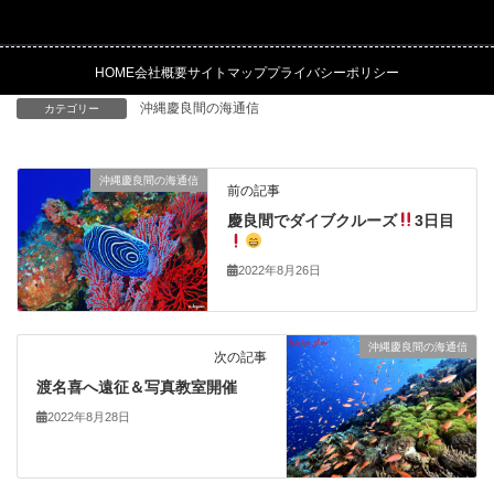
HOME
会社概要
サイトマップ
プライバシーポリシー
沖縄慶良間の海通信
カテゴリー
沖縄慶良間の海通信
前の記事
慶良間でダイブクルーズ
3日目
2022年8月26日
沖縄慶良間の海通信
次の記事
渡名喜へ遠征＆写真教室開催
2022年8月28日