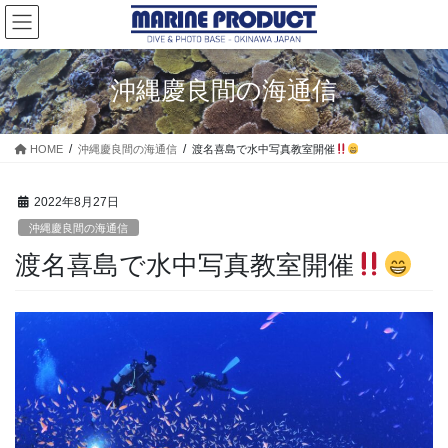
コ
ナ
ン
ビ
テ
ゲ
ン
ー
沖縄慶良間の海通信
ツ
シ
に
ョ
移
ン
HOME
沖縄慶良間の海通信
渡名喜島で水中写真教室開催
動
に
移
動
2022年8月27日
沖縄慶良間の海通信
渡名喜島で水中写真教室開催