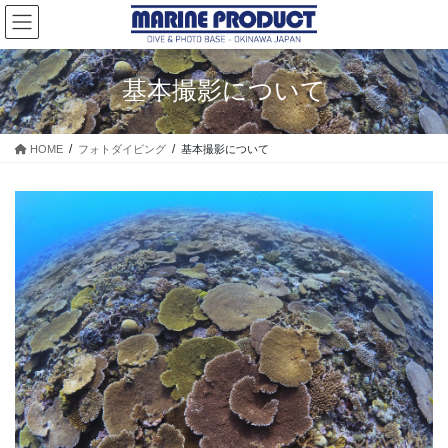
コ
ナ
ン
ビ
テ
ゲ
ン
ー
基本撮影について
ツ
シ
に
ョ
移
ン
HOME
フォトダイビング
基本撮影について
動
に
移
動