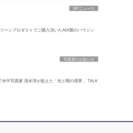
MPニュース
ル マリーンプロダクトでご購入頂いたAOI製のハウジン
写真展のお知らせ
ーテで水中写真家 清水淳が捉えた「光と闇の境界」 TALK