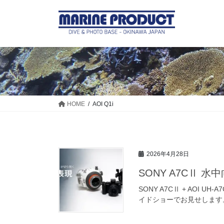
コ
ナ
ン
ビ
テ
ゲ
ン
ー
ツ
シ
に
ョ
移
ン
動
に
移
HOME
AOI Q1i
動
2026年4月28日
SONY A7CⅡ
SONY A7CⅡ + AO
イドショーでお見せします。 セ