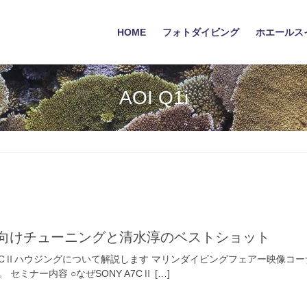
HOME
フォトダイビング
ホエールス
AOI Q1i
 水中向けチューニングと清水淳のベストショット
I UH-A7CⅡハウジングについて解説します マリンダイビングフェアー
ミナー内容 ○なぜSONY A7CⅡ […]