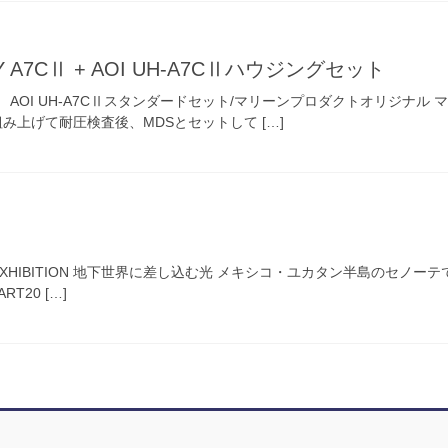
A7CⅡ + AOI UH-A7CⅡハウジングセット
グ AOI UH-A7CⅡスタンダードセット/マリーンプロダクトオリジナ
み上げて耐圧検査後、MDSとセットして […]
OTO EXHIBITION 地下世界に差し込む光 メキシコ・ユカタン半島のセノ
ART20 […]