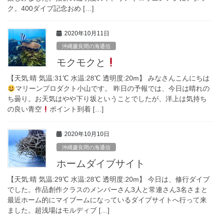
ク。400ダイブ記念おめ […]
2020年10月11日
沖縄慶良間の海通信
モクモクと
【天気:晴 気温:31℃ 水温:28℃ 透明度:20m】 みなさんこんにちは
マリーンプロダクト小山です。 昨日の予報では、今日は晴れの
ち曇り。お天気はやや下り坂ということでしたが、洋上は気持ち
の良い青空
ポイント到着 […]
2020年10月10日
沖縄慶良間の海通信
ホームダイブサイト
【天気:晴 気温:29℃ 水温:28℃ 透明度:20m】 今日は、修行ダイブ
でした。作品創作クラスのメンバーさん3人と常連さん3名さまと
最近ホーム的にマイブームになっているダイブサイトへ行って来
ました。超浅場はモルディブ […]