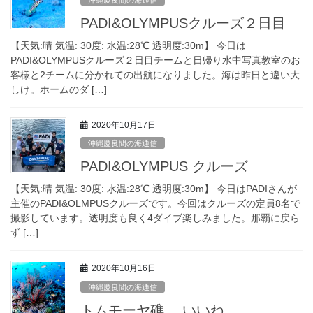
PADI&OLYMPUSクルーズ２日目
【天気:晴 気温: 30度: 水温:28℃ 透明度:30m】 今日は
PADI&OLYMPUSクルーズ２日目チームと日帰り水中写真教室のお
客様と2チームに分かれての出航になりました。海は昨日と違い大
しけ。ホームのダ […]
2020年10月17日
沖縄慶良間の海通信
PADI&OLYMPUS クルーズ
【天気:晴 気温: 30度: 水温:28℃ 透明度:30m】 今日はPADIさんが
主催のPADI&OLMPUSクルーズです。今回はクルーズの定員8名で
撮影しています。透明度も良く4ダイブ楽しみました。那覇に戻ら
ず […]
2020年10月16日
沖縄慶良間の海通信
トムモーヤ礁….いいね