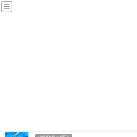
コ
ナ
ン
ビ
テ
ゲ
ン
ー
2020年10月
ツ
シ
に
ョ
移
ン
HOME
2020年10月
動
に
移
動
2020年10月19日
沖縄慶良間の海通信
波高し
ですが^ ^
【天気:晴 気温:29℃ 水温:27℃ 透明度:25m】 みなさんこんにちは
マリーンプロダクト小山です。 昨日から北風強いですね〜。ひ
さびさの強風の操船でチョイ緊張しました
ですが波乗りよろし
く無事慶良間行ってきました […]
2020年10月18日
沖縄慶良間の海通信