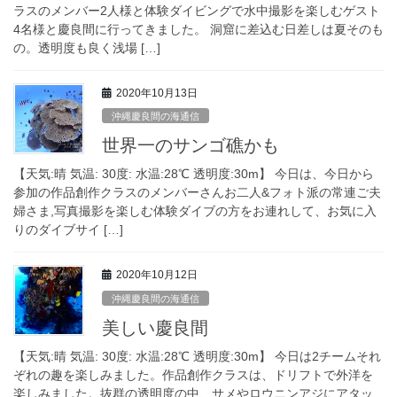
ラスのメンバー2人様と体験ダイビングで水中撮影を楽しむゲスト
4名様と慶良間に行ってきました。 洞窟に差込む日差しは夏そのも
の。透明度も良く浅場 […]
2020年10月13日
沖縄慶良間の海通信
世界一のサンゴ礁かも
【天気:晴 気温: 30度: 水温:28℃ 透明度:30m】 今日は、今日から
参加の作品創作クラスのメンバーさんお二人&フォト派の常連ご夫
婦さま,写真撮影を楽しむ体験ダイブの方をお連れして、お気に入
りのダイブサイ […]
2020年10月12日
沖縄慶良間の海通信
美しい慶良間
【天気:晴 気温: 30度: 水温:28℃ 透明度:30m】 今日は2チームそれ
ぞれの趣を楽しみました。作品創作クラスは、ドリフトで外洋を
楽しみました。抜群の透明度の中、サメやロウニンアジにアタッ