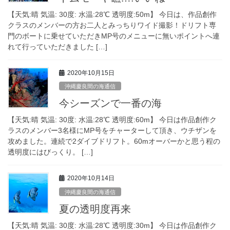
【天気:晴 気温: 30度: 水温:28℃ 透明度:50m】 今日は、作品創作
クラスのメンバーの方お二人とみっちりワイド撮影！ドリフト専
門のボートに乗せていただきMP号のメニューに無いポイントへ連
れて行っていただきました […]
2020年10月15日
沖縄慶良間の海通信
今シーズンで一番の海
【天気:晴 気温: 30度: 水温:28℃ 透明度:60m】 今日は作品創作ク
ラスのメンバー3名様にMP号をチャーターして頂き、ウチザンを
攻めました。連続で2ダイブドリフト。60mオーバーかと思う程の
透明度にはびっくり。 […]
2020年10月14日
沖縄慶良間の海通信
夏の透明度再来
【天気:晴 気温: 30度: 水温:28℃ 透明度:30m】 今日は作品創作ク